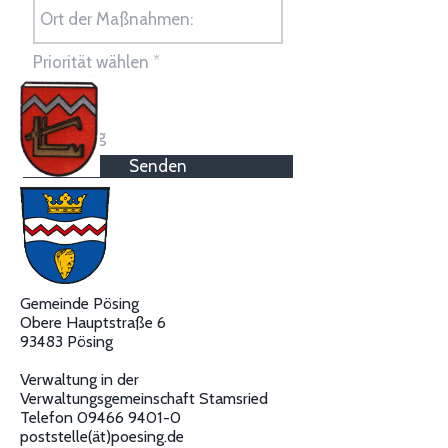
P
Priorität wählen
*
f
l
Hoch
i
Mittel
c
Gering
h
t
Senden
f
e
l
d
Gemeinde Pösing
Obere Hauptstraße 6
93483 Pösing
Verwaltung in der
Verwaltungsgemeinschaft Stamsried
Telefon
09466 9401-0
poststelle(ät)poesing.de