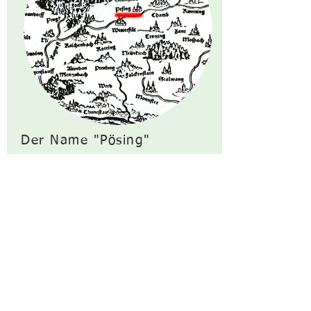
Der Name "Pösing"
Am 2. August 896 wurde in
Regensburg eine Urkunde
ausgestellt, in der zum ersten Mal
der Name Pösing erwähnt wurde -
der “Geburtstag” sozusagen!...
hier weiterlesen.