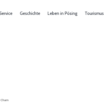
Service
Geschichte
Leben in Pösing
Tourismus
:
t Cham