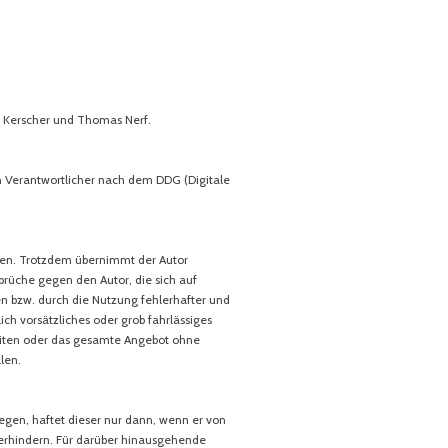
 Kerscher und Thomas Nerf.
ch Verantwortlicher nach dem DDG (Digitale
ellen. Trotzdem übernimmt der Autor
sprüche gegen den Autor, die sich auf
n bzw. durch die Nutzung fehlerhafter und
ch vorsätzliches oder grob fahrlässiges
 Seiten oder das gesamte Angebot ohne
len.
iegen, haftet dieser nur dann, wenn er von
verhindern. Für darüber hinausgehende