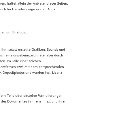
, haftet allein der Anbieter dieser Seiten,
 auch für Fremdeinträge in vom Autor
nen um Briefpost.
 ihm selbst erstellte Grafiken, Sounds und
nnoch eine ungekennzeichnete, aber durch
en. Im Falle einer solchen
on entfernen bzw. mit dem entsprechenden
, Depositphotos und wurden incl. Lizenz
ofern Teile oder einzelne Formulierungen
e des Dokumentes in ihrem Inhalt und ihrer