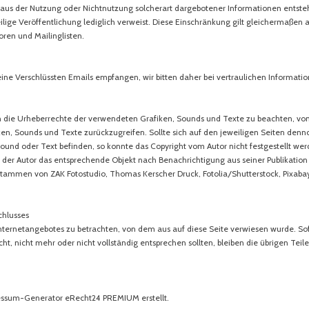
aus der Nutzung oder Nichtnutzung solcherart dargebotener Informationen entstehen
weilige Veröffentlichung lediglich verweist. Diese Einschränkung gilt gleichermaßen
oren und Mailinglisten.
eine
Verschlüssten Emails empfangen, wir bitten daher bei vertraulichen Informatio
onen die Urheberrechte der verwendeten Grafiken, Sounds und Texte zu beachten, von
iken, Sounds und Texte zurückzugreifen. Sollte sich auf den jeweiligen Seiten de
ound oder Text befinden, so konnte das Copyright vom Autor nicht festgestellt werd
d der Autor das entsprechende Objekt nach Benachrichtigung aus seiner Publikati
stammen von ZAK Fotostudio, Thomas Kerscher Druck, Fotolia/Shutterstock, Pixabay
chlusses
s Internetangebotes zu betrachten, von dem aus auf diese Seite verwiesen wurde. S
ht, nicht mehr oder nicht vollständig entsprechen sollten, bleiben die übrigen Teil
ssum-Generator eRecht24 PREMIUM erstellt.