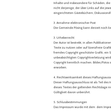
Inhalte und insbesondere für Schäden, die 
nicht derjenige, der über Links auf die je
eingerichteten Gästebüchern, Diskussionsf
3. Annahme elektronischer Post
Die Gemeinde Pösing kann derzeit noch k
3. Urheberrecht
Der Autor ist bestrebt, in allen Publikati
Texte zu nutzen oder auf lizenzfreie Graf
fremdes Copyright geschützte Grafik, ein S
unbeabsichtigten Copyrightverletzung wir
Copyright kenntlich machen. Bilder/Fotos 
erworben.
4. Rechtswirksamkeit dieses Haftungsauss
Dieser Haftungsausschluss ist als Teil de
dieses Textes der geltenden Rechtslage nic
Gültigkeit davon unberührt.
5. Schlussbestimmungen
Das Impressum wurde mit dem dem Impre