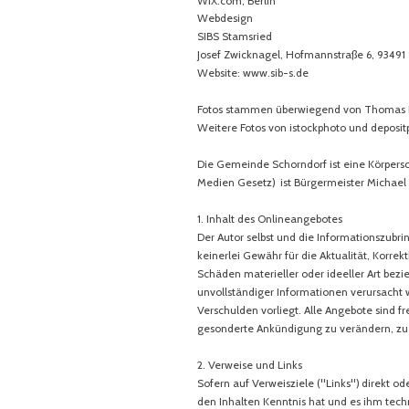
WIX.com, Berlin
Webdesign
SIBS Stamsried
Josef Zwicknagel, Hofmannstraße 6, 93491
Website:
www.sib-s.de
Fotos stammen überwiegend von Thomas Ke
Weitere Fotos von istockphoto und deposit
Die Gemeinde Schorndorf ist eine Körpersch
Medien Gesetz) ist Bürgermeister Michael R
1. Inhalt des Onlineangebotes
Der Autor selbst und die Informationszubr
keinerlei Gewähr für die Aktualität, Korrek
Schäden materieller oder ideeller Art bez
unvollständiger Informationen verursacht w
Verschulden vorliegt. Alle Angebote sind f
gesonderte Ankündigung zu verändern, zu e
2. Verweise und Links
Sofern auf Verweisziele ("Links") direkt o
den Inhalten Kenntnis hat und es ihm tech