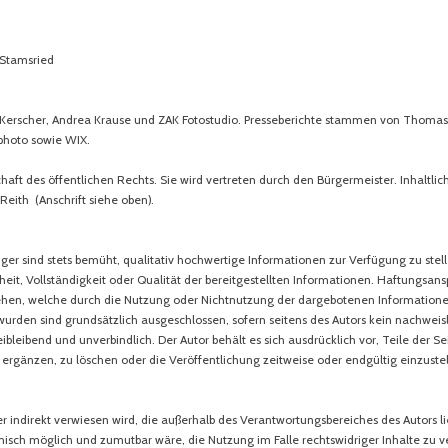
 Stamsried
rscher, Andrea Krause und ZAK Fotostudio. Presseberichte stammen von Thomas
photo sowie WIX.
aft des öffentlichen Rechts. Sie wird vertreten durch den Bürgermeister. Inhaltli
eith (Anschrift siehe oben).
inger sind stets bemüht, qualitativ hochwertige Informationen zur Verfügung zu st
theit, Vollständigkeit oder Qualität der bereitgestellten Informationen. Haftungsan
iehen, welche durch die Nutzung oder Nichtnutzung der dargebotenen Informatione
urden sind grundsätzlich ausgeschlossen, sofern seitens des Autors kein nachweisli
reibleibend und unverbindlich. Der Autor behält es sich ausdrücklich vor, Teile der
rgänzen, zu löschen oder die Veröffentlichung zeitweise oder endgültig einzustel
der indirekt verwiesen wird, die außerhalb des Verantwortungsbereiches des Autors l
nisch möglich und zumutbar wäre, die Nutzung im Falle rechtswidriger Inhalte zu 